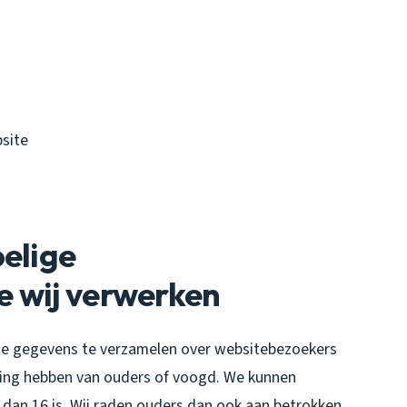
site
oelige
e wij verwerken
ntie gegevens te verzamelen over websitebezoekers
mming hebben van ouders of voogd. We kunnen
 dan 16 is. Wij raden ouders dan ook aan betrokken